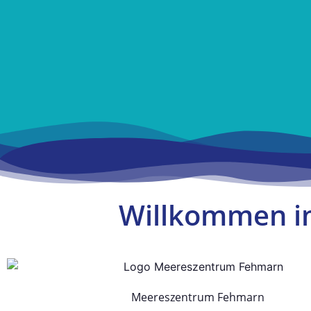
Meereszentrum F
Willkommen i
Tropisches Aquarium 
Liter Meerwas
Meereszentrum Fehmarn