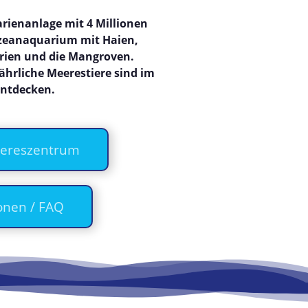
rienanlage mit 4 Millionen
Ozeanaquarium mit Haien,
ien und die Mangroven.
ährliche Meerestiere sind im
ntdecken.
eereszentrum
onen / FAQ