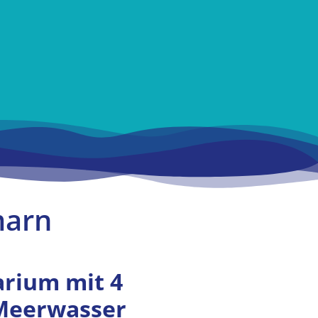
marn
arium mit 4
 Meerwasser