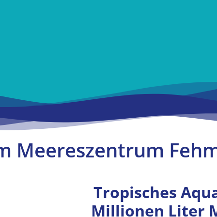
ehmarn
m Meereszentrum Feh
mit 4 Mio.
ser
Tropisches Aqu
Millionen Liter